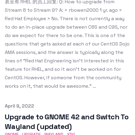
甚至有 RHEL 的员工回复: Q: How to upgrade from
Stream 8 to Stream 9? A: > rbowen2000 1 yr. ago >
Red Hat Employee > No. There is not currently a way
to do an in-place upgrade between C8S and C9S, nor
do we expect for there to be one. This is one of the
questions that gets asked at each of our CentOS Dojo
AMA sessions, and the answer is typically along the
lines of "Red Hat Engineering isn't interested in this
feature for RHEL, and so it won't be worked on for
CentOS. However, if someone from the community
works on it, that would be awesome." ...
Published on
April 9, 2022
Upgrade to GNOME 42 and Switch To
Wayland (updated)
GNOME
UPGRADE
WAYLAND
XDG