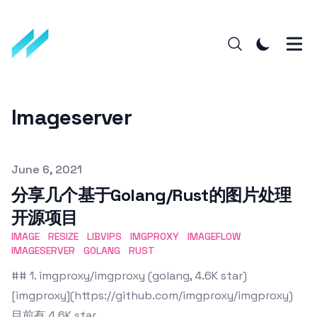
Imageserver
Published on
June 6, 2021
分享几个基于Golang/Rust的图片处理
开源项目
IMAGE
RESIZE
LIBVIPS
IMGPROXY
IMAGEFLOW
IMAGESERVER
GOLANG
RUST
## 1. imgproxy/imgproxy (golang, 4.6K star)
[imgproxy](https://github.com/imgproxy/imgproxy)
目前有 4.6K star