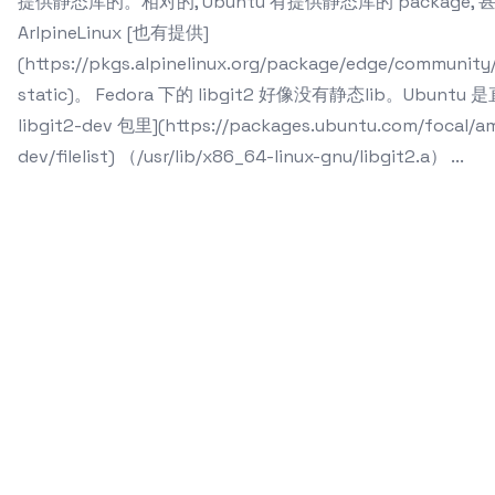
提供静态库的。相对的, Ubuntu 有提供静态库的 package, 
ArlpineLinux [也有提供]
(https://pkgs.alpinelinux.org/package/edge/community
static)。 Fedora 下的 libgit2 好像没有静态lib。Ubuntu
libgit2-dev 包里](https://packages.ubuntu.com/focal/am
dev/filelist) （/usr/lib/x86_64-linux-gnu/libgit2.a） ...