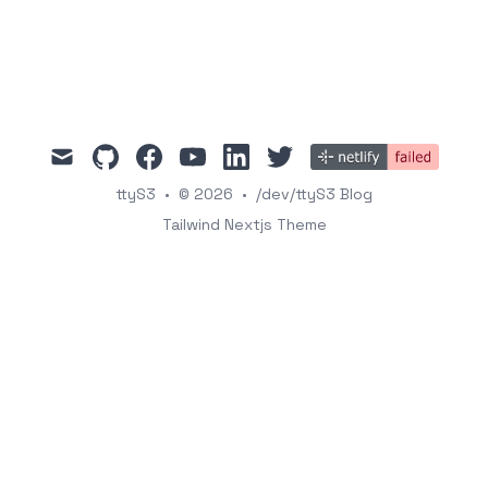
mail
github
facebook
youtube
linkedin
twitter
ttyS3
•
© 2026
•
/dev/ttyS3 Blog
Tailwind Nextjs Theme