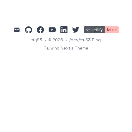
mail
github
facebook
youtube
linkedin
twitter
ttyS3
•
© 2026
•
/dev/ttyS3 Blog
Tailwind Nextjs Theme