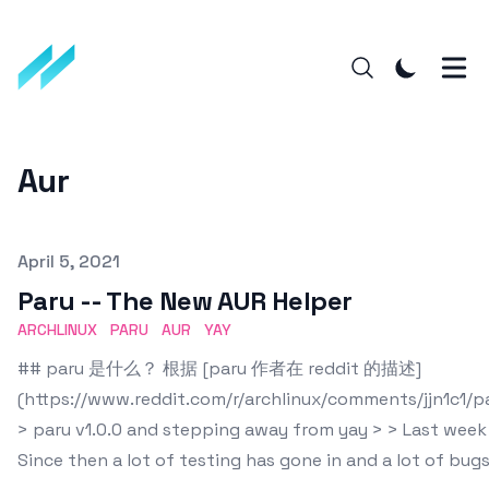
Aur
Published on
April 5, 2021
Paru -- The New AUR Helper
ARCHLINUX
PARU
AUR
YAY
## paru 是什么？ 根据 [paru 作者在 reddit 的描述]
(https://www.reddit.com/r/archlinux/comments/jjn1c1
> paru v1.0.0 and stepping away from yay > > Last week
Since then a lot of testing has gone in and a lot of bug