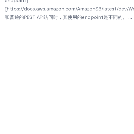
endpoint]
(https://docs.aws.amazon.com/AmazonS3/latest/dev/W
和普通的REST API访问时，其使用的endpoint是不同的。 ...