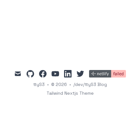
mail
github
facebook
youtube
linkedin
twitter
ttyS3
•
© 2026
•
/dev/ttyS3 Blog
Tailwind Nextjs Theme