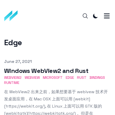
Edge
Published on
June 27, 2021
Windows WebView2 and Rust
WEBVIEW2
WEBVIEW
MICROSOFT
EDGE
RUST
BINDINGS
RUNTIME
在 WebView2 出来之前，如果想要基于 webivew 技术开
发桌面应用，在 Mac OSX 上面可以用 [webkit]
(https://webkit.org/), 在 Linux 上面可以用 GTK 版的
[webkitgtk](https://webkitgtk.org/)， 但是在