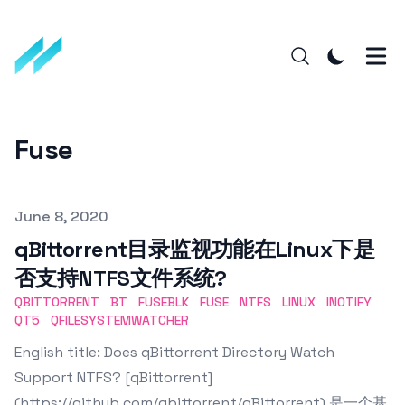
Fuse
Published on
June 8, 2020
qBittorrent目录监视功能在Linux下是
否支持NTFS文件系统?
QBITTORRENT
BT
FUSEBLK
FUSE
NTFS
LINUX
INOTIFY
QT5
QFILESYSTEMWATCHER
English title: Does qBittorrent Directory Watch
Support NTFS? [qBittorrent]
(https://github.com/qbittorrent/qBittorrent) 是一个基