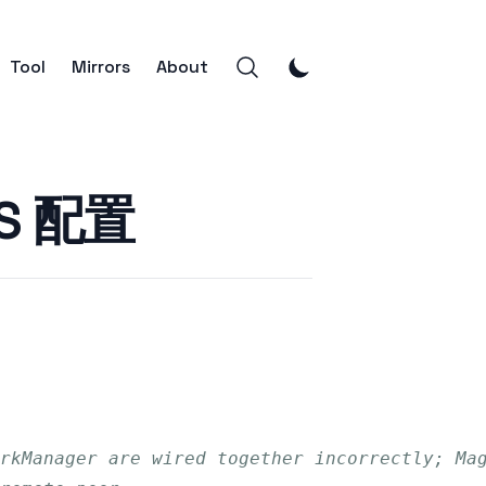
Tool
Mirrors
About
NS 配置
rkManager are wired together incorrectly; Ma