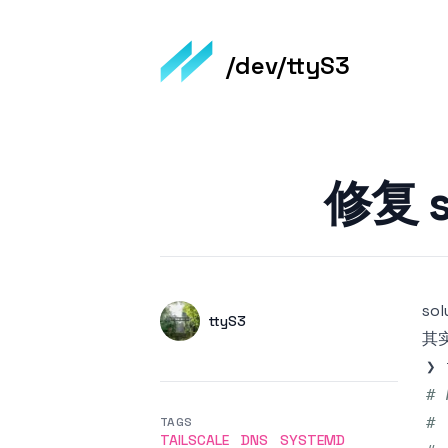
/dev/ttyS3
Published on
修复 s
sol
Authors
Name
ttyS3
其实
Twitter
# 
# 
TAGS
TAILSCALE
DNS
SYSTEMD