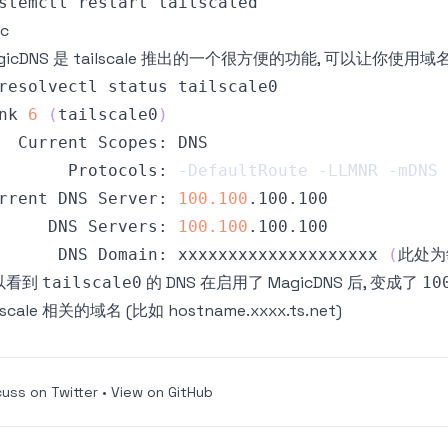
sc
gicDNS 是 tailscale 推出的一个很方便的功能, 可以让你使用域
nk 
6
(
tailscale0
)
       Protocols: 
-DefaultRoute
-LLMNR
-mDNS
rrent DNS Server: 
100.100
     DNS Servers: 
100.100
      DNS Domain: xxxxxxxxxxxxxxxxxxxx 
(
此处为
以看到
的 DNS 在启用了 MagicDNS 后, 变成了
tailscale0
10
ilscale 相关的域名 (比如 hostname.xxxx.ts.net)
cuss on Twitter
•
View on GitHub