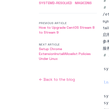
# 
SYSTEMD-RESOLVED
MAGICDNS
# 
/e
sy
PREVIOUS ARTICLE
How to Upgrade CentOS Stream 8
ta
to Stream 9
启
参
NEXT ARTICLE
服务
Setup Chrome
ExtensionInstallAllowlist Policies
#
Under Linux
sy
← Back to the blog
ln