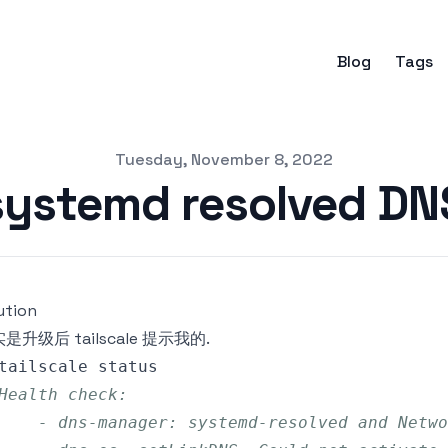
Blog
Tags
Tuesday, November 8, 2022
ystemd resolved D
ution
是升级后 tailscale 提示我的.
Health check:
    - dns-manager: systemd-resolved and Netwo