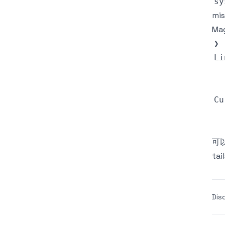
mi
Ma
Li
  
Cu
  
  
可
ta
Dis